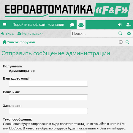
Перейти на оф.сайт компании
с
Вход
Регистрация
ор
ол
хо
ег
ы
Список форумов
ум
ьз
д
ис
ои
Отправить сообщение администрации
лк
ы
ов
тр
ск
и
ат
ац
Получатель:
ел
ия
Администратор
и
Ваш адрес email:
Ваше имя:
Заголовок:
Текст сообщения:
Сообщение будет отправлено в виде простого текста, не включайте в него HTML
или BBCode. В качестве обратного адреса будет показываться Ваш e-mail адрес.