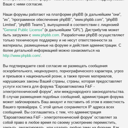
Ваше с ними согласие.
Наши форумы работают на платформе phpBB (в дальнейшем “они”,
“их”, “программное обеспечение phpBB”, “www.phpbb.com”, “phpBB
Limited”, “phpBB Teams”), выпущенной в соответствии с лицензией
“
General Public License
” (в дальнейшем “GPL”). Дистрибутив может
быть загружен с
www.phpbb.com
. Разработчики phpBB осуществляют
только техническую поддержку и не несут ответственности за
материалы, размещенные на форуме и действия администрации. С
более детальной информацией можно ознакомиться на
http://www.phpbb.com/
.
Вы подтверждаете своё согласие не размещать сообщения
оскорбительного, нецензурного, порнографического характера, угроз
и призывов к национальной розни, а также прочих материалов,
нарушаюших законы Вашей страны, страны, которая предоставляет
услуги хостинга для форума “Евроавтоматика F&F -
электротехнический форум”, или международного законодательства.
В случае размещения подобных сообщений, администрация форума
может заблокировать Ваш аккаунт и поставить об этом в известность
Вашего провайдера. С этой целью сохраняются IP адреса всех
сообщений. Вы соглашаетесь с тем, что администрация
“Евроавтоматика F&F - электротехнический форум” оставляет за
собой право в любое время по своему усмотрению переместить,
закрыть, редактировать, или удалить любую тему на форуме. Как