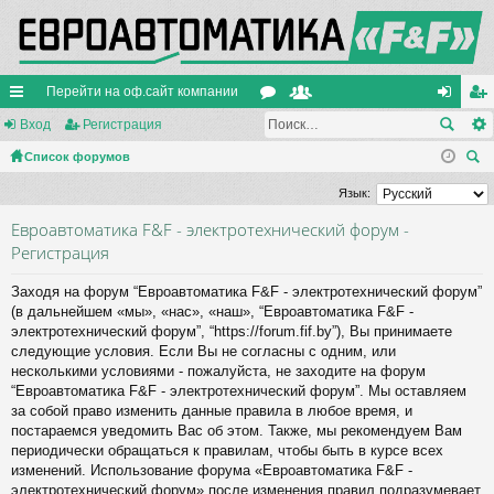
Перейти на оф.сайт компании
с
Вход
Регистрация
ор
ол
хо
ег
ы
Список форумов
ум
ьз
д
ис
ои
лк
ы
ов
тр
Язык:
ск
и
ат
ац
Евроавтоматика F&F - электротехнический форум -
Регистрация
ел
ия
и
Заходя на форум “Евроавтоматика F&F - электротехнический форум”
(в дальнейшем «мы», «нас», «наш», “Евроавтоматика F&F -
электротехнический форум”, “https://forum.fif.by”), Вы принимаете
следующие условия. Если Вы не согласны с одним, или
несколькими условиями - пожалуйста, не заходите на форум
“Евроавтоматика F&F - электротехнический форум”. Мы оставляем
за собой право изменить данные правила в любое время, и
постараемся уведомить Вас об этом. Также, мы рекомендуем Вам
периодически обращаться к правилам, чтобы быть в курсе всех
изменений. Использование форума «Евроавтоматика F&F -
электротехнический форум» после изменения правил подразумевает